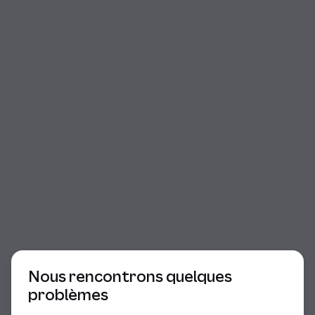
Début du dialogue
Nous rencontrons quelques
problèmes